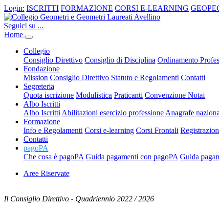
Login:
ISCRITTI
FORMAZIONE
CORSI E-LEARNING
GEOPE
Seguici su ...
Home
Collegio
Consiglio Direttivo
Consiglio di Disciplina
Ordinamento Profes
Fondazione
Mission
Consiglio Direttivo
Statuto e Regolamenti
Contatti
Segreteria
Quota iscrizione
Modulistica
Praticanti
Convenzione Notai
Albo Iscritti
Albo Iscritti
Abilitazioni esercizio professione
Anagrafe nazio
Formazione
Info e Regolamenti
Corsi e-learning
Corsi Frontali
Registrazio
Contatti
pagoPA
Che cosa è pagoPA
Guida pagamenti con pagoPA
Guida pagam
Aree Riservate
Il Consiglio Direttivo - Quadriennio 2022 / 2026