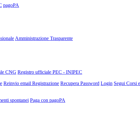
C
pagoPA
sionale
Amministrazione Trasparente
nale CNG
Registro ufficiale PEC - INIPEC
ne
Reinvio email Registrazione
Recupera Password
Login
Segui Corsi e
enti spontanei
Paga con pagoPA