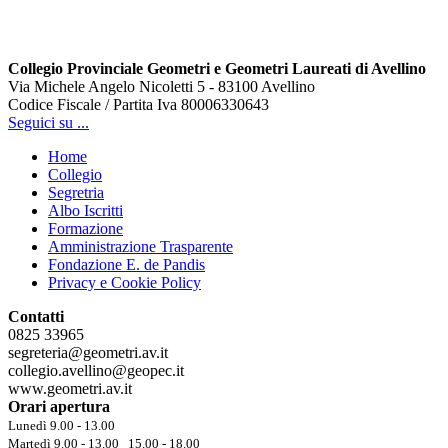
Collegio Provinciale Geometri e Geometri Laureati di Avellino
Via Michele Angelo Nicoletti 5 - 83100 Avellino
Codice Fiscale / Partita Iva 80006330643
Seguici su ...
Home
Collegio
Segretria
Albo Iscritti
Formazione
Amministrazione Trasparente
Fondazione E. de Pandis
Privacy e Cookie Policy
Contatti
0825 33965
segreteria@geometri.av.it
collegio.avellino@geopec.it
www.geometri.av.it
Orari apertura
Lunedì 9.00 - 13.00
Martedì 9.00 - 13.00 15.00 - 18.00