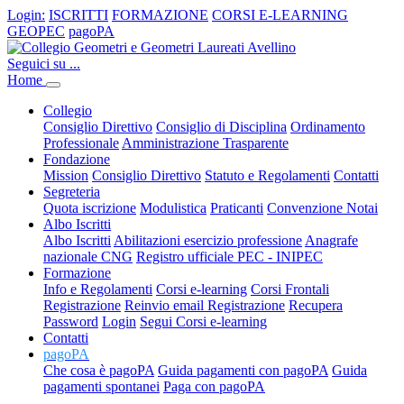
Login:
ISCRITTI
FORMAZIONE
CORSI E-LEARNING
GEOPEC
pagoPA
Seguici su ...
Home
Collegio
Consiglio Direttivo
Consiglio di Disciplina
Ordinamento
Professionale
Amministrazione Trasparente
Fondazione
Mission
Consiglio Direttivo
Statuto e Regolamenti
Contatti
Segreteria
Quota iscrizione
Modulistica
Praticanti
Convenzione Notai
Albo Iscritti
Albo Iscritti
Abilitazioni esercizio professione
Anagrafe
nazionale CNG
Registro ufficiale PEC - INIPEC
Formazione
Info e Regolamenti
Corsi e-learning
Corsi Frontali
Registrazione
Reinvio email Registrazione
Recupera
Password
Login
Segui Corsi e-learning
Contatti
pagoPA
Che cosa è pagoPA
Guida pagamenti con pagoPA
Guida
pagamenti spontanei
Paga con pagoPA