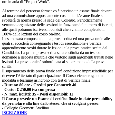
ore in aula di "Project Work".
Al termine del percorso formativo è previsto un esame finale davanti
ad una commissione appositamente costituita. L'esame finale si
svolgerà di norma presso la sede del Collegio. Periodicamente
verranno organizzate delle sessioni in funzione del numero di iscritti,
alle quali potranno iscriversi i corsisti che avranno completato il
100% delle lezioni del corso on-line.
L'esame sarà composto da una prova scritta ed una prova orale alle
quali si accederà consegnando i test di esercitazione e verifica
apprendimento svolti durate le lezioni e la prova pratica scelta dal
Candidato. La prima prova scritta sarà costituita da un test con
domande a risposta multipla che vertono sugli argomenti trattati nelle
lezioni. La prova orale è subordinata al superamento della prova
scritta.
Il superamento della prova finale sarà condizione imprescindibile per
ricevere l'Attestato di partecipazione. Il Corso viene erogato in
modalita e-learning asincrono con test di verifica finale.
- Durata: 80 ore - Crediti per Geometri: 40
- Costo: € 250,00 iva compresa
- N. max. iscritti: 35
-
Posti disponibili: 11
Il Corso prevede un Esame di verifica finale in date prestabilite,
da prenotare alla fine dello stesso, che si svolgerà presso:
- Collegio Geometri Avellino
ISCRIZIONE