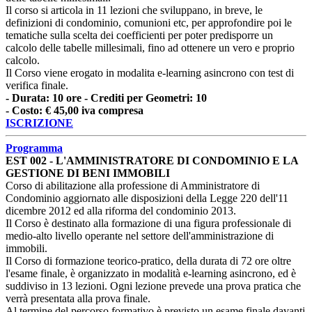
Il corso si articola in 11 lezioni che sviluppano, in breve, le
definizioni di condominio, comunioni etc, per approfondire poi le
tematiche sulla scelta dei coefficienti per poter predisporre un
calcolo delle tabelle millesimali, fino ad ottenere un vero e proprio
calcolo.
Il Corso viene erogato in modalita e-learning asincrono con test di
verifica finale.
- Durata: 10 ore - Crediti per Geometri: 10
- Costo: € 45,00 iva compresa
ISCRIZIONE
Programma
EST 002 - L'AMMINISTRATORE DI CONDOMINIO E LA
GESTIONE DI BENI IMMOBILI
Corso di abilitazione alla professione di Amministratore di
Condominio aggiornato alle disposizioni della Legge 220 dell'11
dicembre 2012 ed alla riforma del condominio 2013.
Il Corso è destinato alla formazione di una figura professionale di
medio-alto livello operante nel settore dell'amministrazione di
immobili.
Il Corso di formazione teorico-pratico, della durata di 72 ore oltre
l'esame finale, è organizzato in modalità e-learning asincrono, ed è
suddiviso in 13 lezioni. Ogni lezione prevede una prova pratica che
verrà presentata alla prova finale.
Al termine del percorso formativo è previsto un esame finale davanti