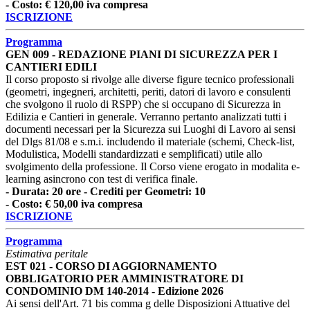
- Costo: € 120,00 iva compresa
ISCRIZIONE
Programma
GEN 009 - REDAZIONE PIANI DI SICUREZZA PER I
CANTIERI EDILI
Il corso proposto si rivolge alle diverse figure tecnico professionali
(geometri, ingegneri, architetti, periti, datori di lavoro e consulenti
che svolgono il ruolo di RSPP) che si occupano di Sicurezza in
Edilizia e Cantieri in generale. Verranno pertanto analizzati tutti i
documenti necessari per la Sicurezza sui Luoghi di Lavoro ai sensi
del Dlgs 81/08 e s.m.i. includendo il materiale (schemi, Check-list,
Modulistica, Modelli standardizzati e semplificati) utile allo
svolgimento della professione. Il Corso viene erogato in modalita e-
learning asincrono con test di verifica finale.
- Durata: 20 ore - Crediti per Geometri: 10
- Costo: € 50,00 iva compresa
ISCRIZIONE
Programma
Estimativa peritale
EST 021 - CORSO DI AGGIORNAMENTO
OBBLIGATORIO PER AMMINISTRATORE DI
CONDOMINIO DM 140-2014 - Edizione 2026
Ai sensi dell'Art. 71 bis comma g delle Disposizioni Attuative del