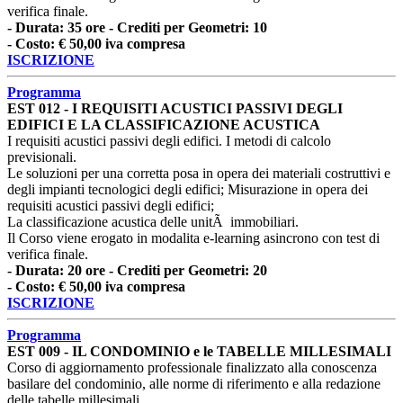
verifica finale.
- Durata: 35 ore - Crediti per Geometri: 10
- Costo: € 50,00 iva compresa
ISCRIZIONE
Programma
EST 012 - I REQUISITI ACUSTICI PASSIVI DEGLI
EDIFICI E LA CLASSIFICAZIONE ACUSTICA
I requisiti acustici passivi degli edifici. I metodi di calcolo
previsionali.
Le soluzioni per una corretta posa in opera dei materiali costruttivi e
degli impianti tecnologici degli edifici; Misurazione in opera dei
requisiti acustici passivi degli edifici;
La classificazione acustica delle unitÃ immobiliari.
Il Corso viene erogato in modalita e-learning asincrono con test di
verifica finale.
- Durata: 20 ore - Crediti per Geometri: 20
- Costo: € 50,00 iva compresa
ISCRIZIONE
Programma
EST 009 - IL CONDOMINIO e le TABELLE MILLESIMALI
Corso di aggiornamento professionale finalizzato alla conoscenza
basilare del condominio, alle norme di riferimento e alla redazione
delle tabelle millesimali.