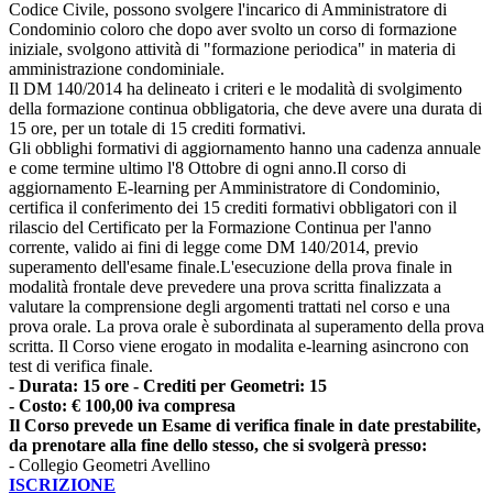
Codice Civile, possono svolgere l'incarico di Amministratore di
Condominio coloro che dopo aver svolto un corso di formazione
iniziale, svolgono attività di "formazione periodica" in materia di
amministrazione condominiale.
Il DM 140/2014 ha delineato i criteri e le modalità di svolgimento
della formazione continua obbligatoria, che deve avere una durata di
15 ore, per un totale di 15 crediti formativi.
Gli obblighi formativi di aggiornamento hanno una cadenza annuale
e come termine ultimo l'8 Ottobre di ogni anno.Il corso di
aggiornamento E-learning per Amministratore di Condominio,
certifica il conferimento dei 15 crediti formativi obbligatori con il
rilascio del Certificato per la Formazione Continua per l'anno
corrente, valido ai fini di legge come DM 140/2014, previo
superamento dell'esame finale.L'esecuzione della prova finale in
modalità frontale deve prevedere una prova scritta finalizzata a
valutare la comprensione degli argomenti trattati nel corso e una
prova orale. La prova orale è subordinata al superamento della prova
scritta. Il Corso viene erogato in modalita e-learning asincrono con
test di verifica finale.
- Durata: 15 ore - Crediti per Geometri: 15
- Costo: € 100,00 iva compresa
Il Corso prevede un Esame di verifica finale in date prestabilite,
da prenotare alla fine dello stesso, che si svolgerà presso:
- Collegio Geometri Avellino
ISCRIZIONE