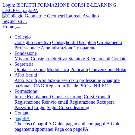
Login:
ISCRITTI
FORMAZIONE
CORSI E-LEARNING
GEOPEC
pagoPA
Seguici su ...
Home
Collegio
Consiglio Direttivo
Consiglio di Disciplina
Ordinamento
Professionale
Amministrazione Trasparente
Fondazione
Mission
Consiglio Direttivo
Statuto e Regolamenti
Contatti
Segreteria
Quota iscrizione
Modulistica
Praticanti
Convenzione Notai
Albo Iscritti
Albo Iscritti
Abilitazioni esercizio professione
Anagrafe
nazionale CNG
Registro ufficiale PEC - INIPEC
Formazione
Info e Regolamenti
Corsi e-learning
Corsi Frontali
Registrazione
Reinvio email Registrazione
Recupera
Password
Login
Segui Corsi e-learning
Contatti
pagoPA
Che cosa è pagoPA
Guida pagamenti con pagoPA
Guida
pagamenti spontanei
Paga con pagoPA