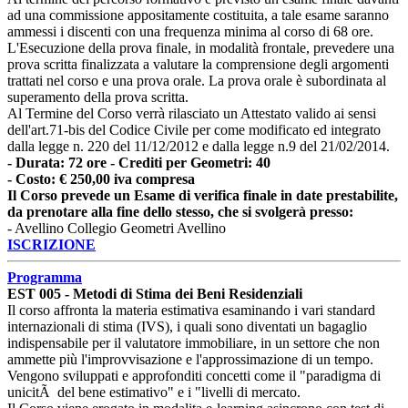
ad una commissione appositamente costituita, a tale esame saranno
ammessi i discenti con una frequenza minima al corso di 68 ore.
L'Esecuzione della prova finale, in modalità frontale, prevedere una
prova scritta finalizzata a valutare la comprensione degli argomenti
trattati nel corso e una prova orale. La prova orale è subordinata al
superamento della prova scritta.
Al Termine del Corso verrà rilasciato un Attestato valido ai sensi
dell'art.71-bis del Codice Civile per come modificato ed integrato
dalla legge n. 220 del 11/12/2012 e dalla legge n.9 del 21/02/2014.
- Durata: 72 ore - Crediti per Geometri: 40
- Costo: € 250,00 iva compresa
Il Corso prevede un Esame di verifica finale in date prestabilite,
da prenotare alla fine dello stesso, che si svolgerà presso:
- Avellino Collegio Geometri Avellino
ISCRIZIONE
Programma
EST 005 - Metodi di Stima dei Beni Residenziali
Il corso affronta la materia estimativa esaminando i vari standard
internazionali di stima (IVS), i quali sono diventati un bagaglio
indispensabile per il valutatore immobiliare, in un settore che non
ammette più l'improvvisazione e l'approssimazione di un tempo.
Vengono sviluppati e approfonditi concetti come il "paradigma di
unicitÃ del bene estimativo" e i "livelli di mercato.