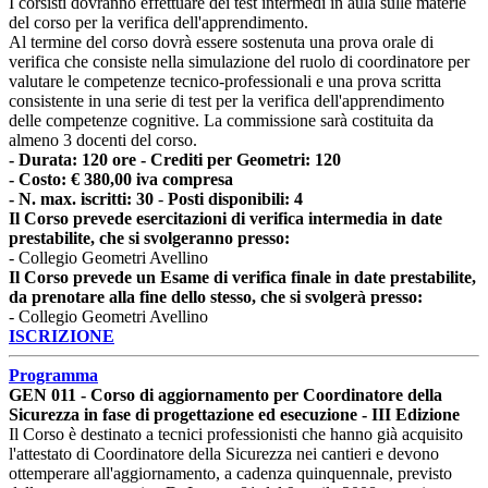
I corsisti dovranno effettuare dei test intermedi in aula sulle materie
del corso per la verifica dell'apprendimento.
Al termine del corso dovrà essere sostenuta una prova orale di
verifica che consiste nella simulazione del ruolo di coordinatore per
valutare le competenze tecnico-professionali e una prova scritta
consistente in una serie di test per la verifica dell'apprendimento
delle competenze cognitive. La commissione sarà costituita da
almeno 3 docenti del corso.
- Durata: 120 ore - Crediti per Geometri: 120
- Costo: € 380,00 iva compresa
- N. max. iscritti: 30
-
Posti disponibili: 4
Il Corso prevede esercitazioni di verifica intermedia in date
prestabilite, che si svolgeranno presso:
- Collegio Geometri Avellino
Il Corso prevede un Esame di verifica finale in date prestabilite,
da prenotare alla fine dello stesso, che si svolgerà presso:
- Collegio Geometri Avellino
ISCRIZIONE
Programma
GEN 011 - Corso di aggiornamento per Coordinatore della
Sicurezza in fase di progettazione ed esecuzione - III Edizione
Il Corso è destinato a tecnici professionisti che hanno già acquisito
l'attestato di Coordinatore della Sicurezza nei cantieri e devono
ottemperare all'aggiornamento, a cadenza quinquennale, previsto