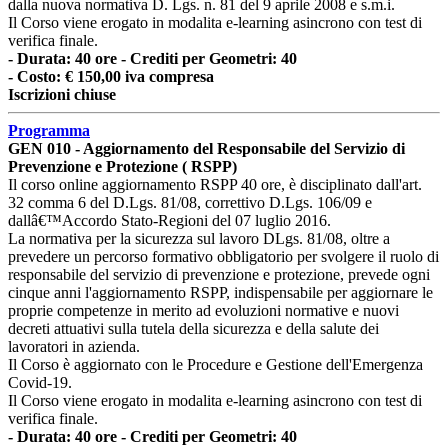
dalla nuova normativa D. Lgs. n. 81 del 9 aprile 2008 e s.m.i.
Il Corso viene erogato in modalita e-learning asincrono con test di
verifica finale.
- Durata: 40 ore - Crediti per Geometri: 40
- Costo: € 150,00 iva compresa
Iscrizioni chiuse
Programma
GEN 010 - Aggiornamento del Responsabile del Servizio di
Prevenzione e Protezione ( RSPP)
Il corso online aggiornamento RSPP 40 ore, è disciplinato dall'art.
32 comma 6 del D.Lgs. 81/08, correttivo D.Lgs. 106/09 e
dallâ€™Accordo Stato-Regioni del 07 luglio 2016.
La normativa per la sicurezza sul lavoro DLgs. 81/08, oltre a
prevedere un percorso formativo obbligatorio per svolgere il ruolo di
responsabile del servizio di prevenzione e protezione, prevede ogni
cinque anni l'aggiornamento RSPP, indispensabile per aggiornare le
proprie competenze in merito ad evoluzioni normative e nuovi
decreti attuativi sulla tutela della sicurezza e della salute dei
lavoratori in azienda.
Il Corso è aggiornato con le Procedure e Gestione dell'Emergenza
Covid-19.
Il Corso viene erogato in modalita e-learning asincrono con test di
verifica finale.
- Durata: 40 ore - Crediti per Geometri: 40