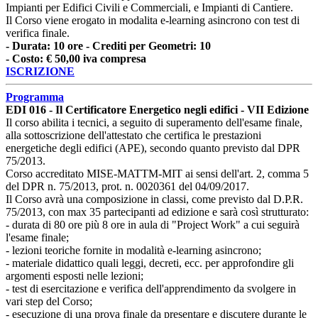
Impianti per Edifici Civili e Commerciali, e Impianti di Cantiere.
Il Corso viene erogato in modalita e-learning asincrono con test di
verifica finale.
- Durata: 10 ore - Crediti per Geometri: 10
- Costo: € 50,00 iva compresa
ISCRIZIONE
Programma
EDI 016 - Il Certificatore Energetico negli edifici - VII Edizione
Il corso abilita i tecnici, a seguito di superamento dell'esame finale,
alla sottoscrizione dell'attestato che certifica le prestazioni
energetiche degli edifici (APE), secondo quanto previsto dal DPR
75/2013.
Corso accreditato MISE-MATTM-MIT ai sensi dell'art. 2, comma 5
del DPR n. 75/2013, prot. n. 0020361 del 04/09/2017.
Il Corso avrà una composizione in classi, come previsto dal D.P.R.
75/2013, con max 35 partecipanti ad edizione e sarà così strutturato:
- durata di 80 ore più 8 ore in aula di "Project Work" a cui seguirà
l'esame finale;
- lezioni teoriche fornite in modalità e-learning asincrono;
- materiale didattico quali leggi, decreti, ecc. per approfondire gli
argomenti esposti nelle lezioni;
- test di esercitazione e verifica dell'apprendimento da svolgere in
vari step del Corso;
- esecuzione di una prova finale da presentare e discutere durante le