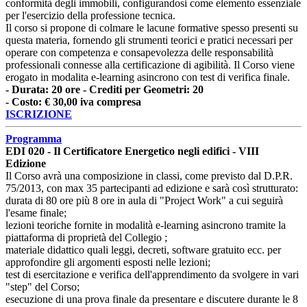
conformità degli immobili, configurandosi come elemento essenziale
per l'esercizio della professione tecnica.
Il corso si propone di colmare le lacune formative spesso presenti su
questa materia, fornendo gli strumenti teorici e pratici necessari per
operare con competenza e consapevolezza delle responsabilità
professionali connesse alla certificazione di agibilità. Il Corso viene
erogato in modalita e-learning asincrono con test di verifica finale.
- Durata: 20 ore - Crediti per Geometri: 20
- Costo: € 30,00 iva compresa
ISCRIZIONE
Programma
EDI 020 - Il Certificatore Energetico negli edifici - VIII
Edizione
Il Corso avrà una composizione in classi, come previsto dal D.P.R.
75/2013, con max 35 partecipanti ad edizione e sarà così strutturato:
durata di 80 ore più 8 ore in aula di "Project Work" a cui seguirà
l'esame finale;
lezioni teoriche fornite in modalità e-learning asincrono tramite la
piattaforma di proprietà del Collegio ;
materiale didattico quali leggi, decreti, software gratuito ecc. per
approfondire gli argomenti esposti nelle lezioni;
test di esercitazione e verifica dell'apprendimento da svolgere in vari
"step" del Corso;
esecuzione di una prova finale da presentare e discutere durante le 8