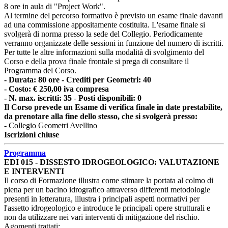
8 ore in aula di "Project Work".
Al termine del percorso formativo è previsto un esame finale davanti
ad una commissione appositamente costituita. L'esame finale si
svolgerà di norma presso la sede del Collegio. Periodicamente
verranno organizzate delle sessioni in funzione del numero di iscritti.
Per tutte le altre informazioni sulla modalità di svolgimento del
Corso e della prova finale frontale si prega di consultare il
Programma del Corso.
- Durata: 80 ore - Crediti per Geometri: 40
- Costo: € 250,00 iva compresa
- N. max. iscritti: 35
-
Posti disponibili: 0
Il Corso prevede un Esame di verifica finale in date prestabilite,
da prenotare alla fine dello stesso, che si svolgerà presso:
- Collegio Geometri Avellino
Iscrizioni chiuse
Programma
EDI 015 - DISSESTO IDROGEOLOGICO: VALUTAZIONE
E INTERVENTI
Il corso di Formazione illustra come stimare la portata al colmo di
piena per un bacino idrografico attraverso differenti metodologie
presenti in letteratura, illustra i principali aspetti normativi per
l'assetto idrogeologico e introduce le principali opere strutturali e
non da utilizzare nei vari interventi di mitigazione del rischio.
Agomenti trattati: