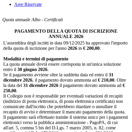
Aree Riservate
Quota annuale Albo - Certificati
PAGAMENTO DELLA QUOTA DI ISCRIZIONE
ANNUALE 2026
L'assemblea degli iscritti in data 09/12/2025 ha approvato l'importo
della quota di iscrizione per l'anno
2026
in
€ 200,00
.
Modalità e termini di pagamento
La quota annuale dovrà essere corrisposta in un'unica soluzione
entro il
30 giugno 2026
.
Se il pagamento avviene oltre la suddetta data ed entro il
31
dicembre 2026
, il pagamento dovuto ammonta ad
€ 210,00
. Oltre
la data del
31 dicembre 2026
il pagamento dovuto ammonta ad
€
250,00
.
Il Collegio non è responsabile per eventuali variazioni di recapiti
(indirizzo di posta elettronica, di posta elettronica certificata) non
comunicate dall'iscritto che potrebbero ritardare o annullare il
recapito di avvisi e determinare il mancato pagamento della quota.
Il pagamento sarà effettuato tramite il sistema unico per i pagamenti
elettronici verso la pubblica amministrazione - PagoPA, di cui
all'art. 5, comma 5 bis del D.Lgs. 7 marzo 2005, n. 82, come