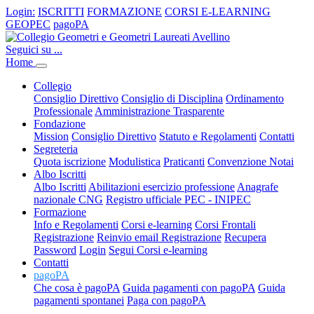
Login:
ISCRITTI
FORMAZIONE
CORSI E-LEARNING
GEOPEC
pagoPA
Seguici su ...
Home
Collegio
Consiglio Direttivo
Consiglio di Disciplina
Ordinamento
Professionale
Amministrazione Trasparente
Fondazione
Mission
Consiglio Direttivo
Statuto e Regolamenti
Contatti
Segreteria
Quota iscrizione
Modulistica
Praticanti
Convenzione Notai
Albo Iscritti
Albo Iscritti
Abilitazioni esercizio professione
Anagrafe
nazionale CNG
Registro ufficiale PEC - INIPEC
Formazione
Info e Regolamenti
Corsi e-learning
Corsi Frontali
Registrazione
Reinvio email Registrazione
Recupera
Password
Login
Segui Corsi e-learning
Contatti
pagoPA
Che cosa è pagoPA
Guida pagamenti con pagoPA
Guida
pagamenti spontanei
Paga con pagoPA