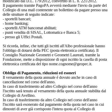
modificato dal D.L. 179/2012, convertito in L. n. 221/2012.
Il pagamento tramite PagoPA avverrà mediante l'invio da parte del
Collegio di una mail contenente un bollettino da pagare presso una
delle strutture di seguito indicate:
- sportelli bancari;
- home banking;
- sportelli ATM bancomat abilitati;
- punti vendita di SISAL, Lottomatica e Banca 5;
- presso gli Uffici Postali.
Si ricorda, infine, che tutti gli iscritti all'Albo professionale hanno
l'obbligo di dotarsi della PEC (posta elettronica certificata). Il
Consiglio Nazionale Geometri e Geometri Laureati, tramite la
Fondazione, mette a disposizione di ogni iscritto la casella di posta
elettronica certificata del tipo nome.cognome@geopec.it.
Obbligo di Pagamento, riduzioni ed esoneri
Il versamento della quota annuale é dovuto anche in caso di
cancellazione nel corso dell'anno.
In caso di trasferimento ad altro Collegio nel corso dell'anno
l'iscritto sarà tenuto al versamento della quota annuale stabilita dal
Collegio di Avellino.
In caso di trasferimento da altro Collegio nel corso dell'anno
l'iscritto sarà esonerato dal pagamento della quota nel caso in cui
dimostri di aver già corrisposto l'intera quota al Collegio di