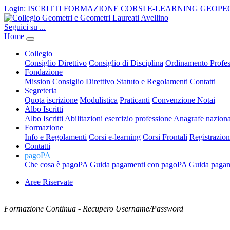
Login:
ISCRITTI
FORMAZIONE
CORSI E-LEARNING
GEOPE
Seguici su ...
Home
Collegio
Consiglio Direttivo
Consiglio di Disciplina
Ordinamento Profes
Fondazione
Mission
Consiglio Direttivo
Statuto e Regolamenti
Contatti
Segreteria
Quota iscrizione
Modulistica
Praticanti
Convenzione Notai
Albo Iscritti
Albo Iscritti
Abilitazioni esercizio professione
Anagrafe nazio
Formazione
Info e Regolamenti
Corsi e-learning
Corsi Frontali
Registrazio
Contatti
pagoPA
Che cosa è pagoPA
Guida pagamenti con pagoPA
Guida pagam
Aree Riservate
Formazione Continua - Recupero Username/Password