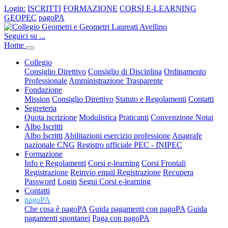
Login:
ISCRITTI
FORMAZIONE
CORSI E-LEARNING
GEOPEC
pagoPA
Seguici su ...
Home
Collegio
Consiglio Direttivo
Consiglio di Disciplina
Ordinamento
Professionale
Amministrazione Trasparente
Fondazione
Mission
Consiglio Direttivo
Statuto e Regolamenti
Contatti
Segreteria
Quota iscrizione
Modulistica
Praticanti
Convenzione Notai
Albo Iscritti
Albo Iscritti
Abilitazioni esercizio professione
Anagrafe
nazionale CNG
Registro ufficiale PEC - INIPEC
Formazione
Info e Regolamenti
Corsi e-learning
Corsi Frontali
Registrazione
Reinvio email Registrazione
Recupera
Password
Login
Segui Corsi e-learning
Contatti
pagoPA
Che cosa è pagoPA
Guida pagamenti con pagoPA
Guida
pagamenti spontanei
Paga con pagoPA