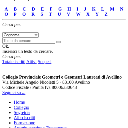
A
B
C
D
E
F
G
H
I
J
K
L
M
N
O
P
Q
R
S
T
U
V
W
X
Y
Z
Cerca per:
Ok.
Inserisci un testo da cercare.
Cerca per:
Totale iscritti
Attivi
Sospesi
Collegio Provinciale Geometri e Geometri Laureati di Avellino
Via Michele Angelo Nicoletti 5 - 83100 Avellino
Codice Fiscale / Partita Iva 80006330643
Seguici su ...
Home
Collegio
Segretria
Albo Iscritti
Formazione
Amministrazione Trasparente