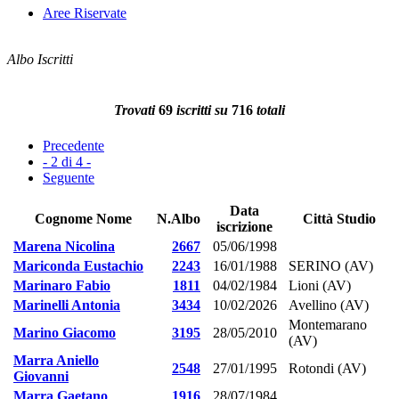
Aree Riservate
Albo Iscritti
Trovati
69
iscritti su
716
totali
Precedente
- 2 di 4 -
Seguente
Data
Cognome Nome
N.Albo
Città Studio
iscrizione
Marena Nicolina
2667
05/06/1998
Mariconda Eustachio
2243
16/01/1988
SERINO (AV)
Marinaro Fabio
1811
04/02/1984
Lioni (AV)
Marinelli Antonia
3434
10/02/2026
Avellino (AV)
Montemarano
Marino Giacomo
3195
28/05/2010
(AV)
Marra Aniello
2548
27/01/1995
Rotondi (AV)
Giovanni
Marra Gaetano
1916
28/07/1984