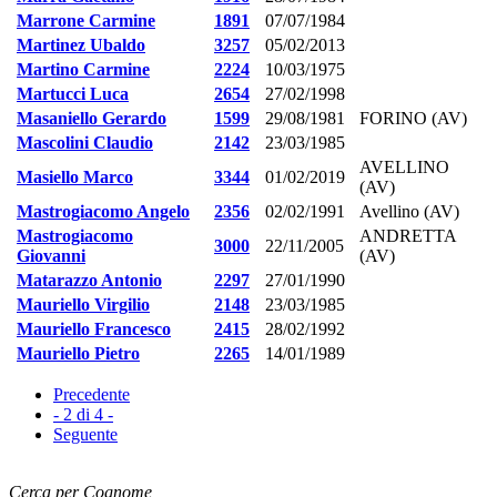
Marrone Carmine
1891
07/07/1984
Martinez Ubaldo
3257
05/02/2013
Martino Carmine
2224
10/03/1975
Martucci Luca
2654
27/02/1998
Masaniello Gerardo
1599
29/08/1981
FORINO (AV)
Mascolini Claudio
2142
23/03/1985
AVELLINO
Masiello Marco
3344
01/02/2019
(AV)
Mastrogiacomo Angelo
2356
02/02/1991
Avellino (AV)
Mastrogiacomo
ANDRETTA
3000
22/11/2005
Giovanni
(AV)
Matarazzo Antonio
2297
27/01/1990
Mauriello Virgilio
2148
23/03/1985
Mauriello Francesco
2415
28/02/1992
Mauriello Pietro
2265
14/01/1989
Precedente
- 2 di 4 -
Seguente
Cerca per Cognome