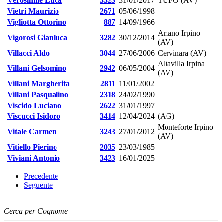
Verosimile Luca
3323
31/01/2017
TUFO (AV)
Vietri Maurizio
2671
05/06/1998
Vigliotta Ottorino
887
14/09/1966
Ariano Irpino
Vigorosi Gianluca
3282
30/12/2014
(AV)
Villacci Aldo
3044
27/06/2006
Cervinara (AV)
Altavilla Irpina
Villani Gelsomino
2942
06/05/2004
(AV)
Villani Margherita
2811
11/01/2002
Villani Pasqualino
2318
24/02/1990
Viscido Luciano
2622
31/01/1997
Viscucci Isidoro
3414
12/04/2024
(AG)
Monteforte Irpino
Vitale Carmen
3243
27/01/2012
(AV)
Vitiello Pierino
2035
23/03/1985
Viviani Antonio
3423
16/01/2025
Precedente
Seguente
Cerca per Cognome