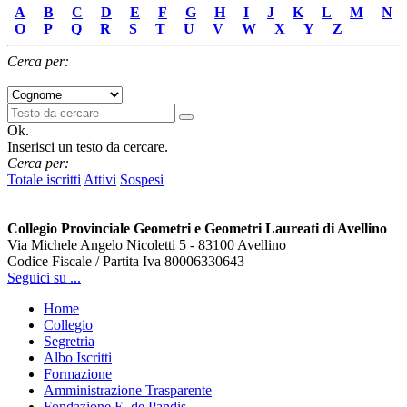
A
B
C
D
E
F
G
H
I
J
K
L
M
N
O
P
Q
R
S
T
U
V
W
X
Y
Z
Cerca per:
Ok.
Inserisci un testo da cercare.
Cerca per:
Totale iscritti
Attivi
Sospesi
Collegio Provinciale Geometri e Geometri Laureati di Avellino
Via Michele Angelo Nicoletti 5 - 83100 Avellino
Codice Fiscale / Partita Iva 80006330643
Seguici su ...
Home
Collegio
Segretria
Albo Iscritti
Formazione
Amministrazione Trasparente
Fondazione E. de Pandis