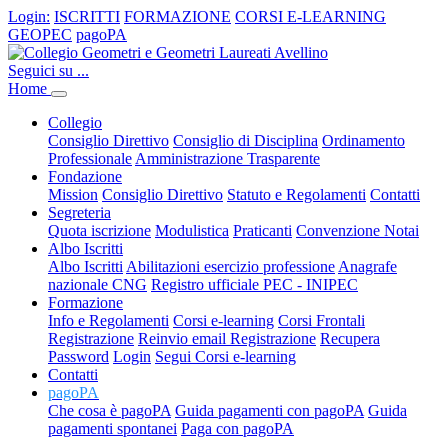
Login:
ISCRITTI
FORMAZIONE
CORSI E-LEARNING
GEOPEC
pagoPA
Seguici su ...
Home
Collegio
Consiglio Direttivo
Consiglio di Disciplina
Ordinamento
Professionale
Amministrazione Trasparente
Fondazione
Mission
Consiglio Direttivo
Statuto e Regolamenti
Contatti
Segreteria
Quota iscrizione
Modulistica
Praticanti
Convenzione Notai
Albo Iscritti
Albo Iscritti
Abilitazioni esercizio professione
Anagrafe
nazionale CNG
Registro ufficiale PEC - INIPEC
Formazione
Info e Regolamenti
Corsi e-learning
Corsi Frontali
Registrazione
Reinvio email Registrazione
Recupera
Password
Login
Segui Corsi e-learning
Contatti
pagoPA
Che cosa è pagoPA
Guida pagamenti con pagoPA
Guida
pagamenti spontanei
Paga con pagoPA