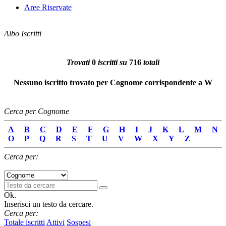
Aree Riservate
Albo Iscritti
Trovati
0
iscritti su
716
totali
Nessuno iscritto trovato per
Cognome
corrispondente a
W
Cerca per Cognome
A
B
C
D
E
F
G
H
I
J
K
L
M
N
O
P
Q
R
S
T
U
V
W
X
Y
Z
Cerca per:
Ok.
Inserisci un testo da cercare.
Cerca per:
Totale iscritti
Attivi
Sospesi