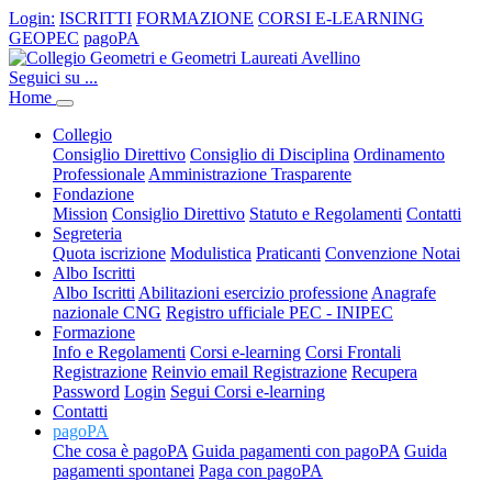
Login:
ISCRITTI
FORMAZIONE
CORSI E-LEARNING
GEOPEC
pagoPA
Seguici su ...
Home
Collegio
Consiglio Direttivo
Consiglio di Disciplina
Ordinamento
Professionale
Amministrazione Trasparente
Fondazione
Mission
Consiglio Direttivo
Statuto e Regolamenti
Contatti
Segreteria
Quota iscrizione
Modulistica
Praticanti
Convenzione Notai
Albo Iscritti
Albo Iscritti
Abilitazioni esercizio professione
Anagrafe
nazionale CNG
Registro ufficiale PEC - INIPEC
Formazione
Info e Regolamenti
Corsi e-learning
Corsi Frontali
Registrazione
Reinvio email Registrazione
Recupera
Password
Login
Segui Corsi e-learning
Contatti
pagoPA
Che cosa è pagoPA
Guida pagamenti con pagoPA
Guida
pagamenti spontanei
Paga con pagoPA