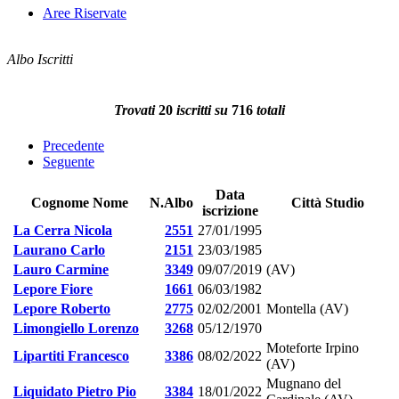
Aree Riservate
Albo Iscritti
Trovati
20
iscritti su
716
totali
Precedente
Seguente
Data
Cognome Nome
N.Albo
Città Studio
iscrizione
La Cerra Nicola
2551
27/01/1995
Laurano Carlo
2151
23/03/1985
Lauro Carmine
3349
09/07/2019
(AV)
Lepore Fiore
1661
06/03/1982
Lepore Roberto
2775
02/02/2001
Montella (AV)
Limongiello Lorenzo
3268
05/12/1970
Moteforte Irpino
Lipartiti Francesco
3386
08/02/2022
(AV)
Mugnano del
Liquidato Pietro Pio
3384
18/01/2022