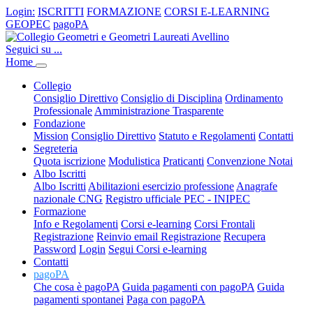
Login:
ISCRITTI
FORMAZIONE
CORSI E-LEARNING
GEOPEC
pagoPA
Seguici su ...
Home
Collegio
Consiglio Direttivo
Consiglio di Disciplina
Ordinamento
Professionale
Amministrazione Trasparente
Fondazione
Mission
Consiglio Direttivo
Statuto e Regolamenti
Contatti
Segreteria
Quota iscrizione
Modulistica
Praticanti
Convenzione Notai
Albo Iscritti
Albo Iscritti
Abilitazioni esercizio professione
Anagrafe
nazionale CNG
Registro ufficiale PEC - INIPEC
Formazione
Info e Regolamenti
Corsi e-learning
Corsi Frontali
Registrazione
Reinvio email Registrazione
Recupera
Password
Login
Segui Corsi e-learning
Contatti
pagoPA
Che cosa è pagoPA
Guida pagamenti con pagoPA
Guida
pagamenti spontanei
Paga con pagoPA