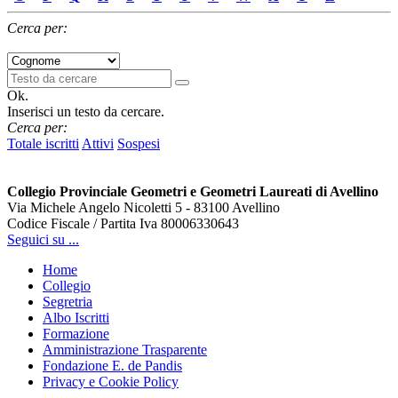
Cerca per:
Ok.
Inserisci un testo da cercare.
Cerca per:
Totale iscritti
Attivi
Sospesi
Collegio Provinciale Geometri e Geometri Laureati di Avellino
Via Michele Angelo Nicoletti 5 - 83100 Avellino
Codice Fiscale / Partita Iva 80006330643
Seguici su ...
Home
Collegio
Segretria
Albo Iscritti
Formazione
Amministrazione Trasparente
Fondazione E. de Pandis
Privacy e Cookie Policy