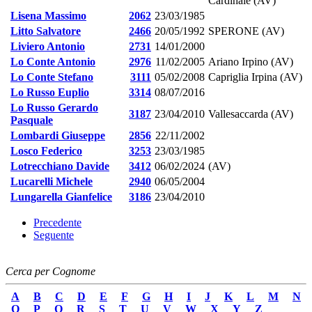
Cardinale (AV)
Lisena Massimo
2062
23/03/1985
Litto Salvatore
2466
20/05/1992
SPERONE (AV)
Liviero Antonio
2731
14/01/2000
Lo Conte Antonio
2976
11/02/2005
Ariano Irpino (AV)
Lo Conte Stefano
3111
05/02/2008
Capriglia Irpina (AV)
Lo Russo Euplio
3314
08/07/2016
Lo Russo Gerardo
3187
23/04/2010
Vallesaccarda (AV)
Pasquale
Lombardi Giuseppe
2856
22/11/2002
Losco Federico
3253
23/03/1985
Lotrecchiano Davide
3412
06/02/2024
(AV)
Lucarelli Michele
2940
06/05/2004
Lungarella Gianfelice
3186
23/04/2010
Precedente
Seguente
Cerca per Cognome
A
B
C
D
E
F
G
H
I
J
K
L
M
N
O
P
Q
R
S
T
U
V
W
X
Y
Z