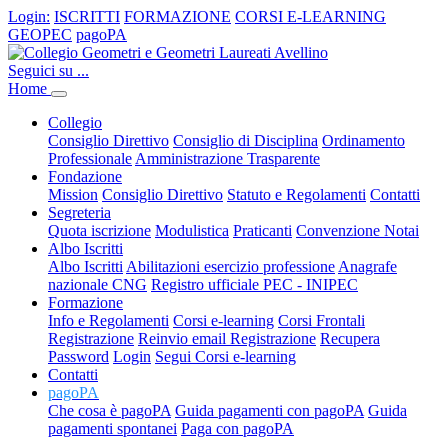
Login:
ISCRITTI
FORMAZIONE
CORSI E-LEARNING
GEOPEC
pagoPA
Seguici su ...
Home
Collegio
Consiglio Direttivo
Consiglio di Disciplina
Ordinamento
Professionale
Amministrazione Trasparente
Fondazione
Mission
Consiglio Direttivo
Statuto e Regolamenti
Contatti
Segreteria
Quota iscrizione
Modulistica
Praticanti
Convenzione Notai
Albo Iscritti
Albo Iscritti
Abilitazioni esercizio professione
Anagrafe
nazionale CNG
Registro ufficiale PEC - INIPEC
Formazione
Info e Regolamenti
Corsi e-learning
Corsi Frontali
Registrazione
Reinvio email Registrazione
Recupera
Password
Login
Segui Corsi e-learning
Contatti
pagoPA
Che cosa è pagoPA
Guida pagamenti con pagoPA
Guida
pagamenti spontanei
Paga con pagoPA