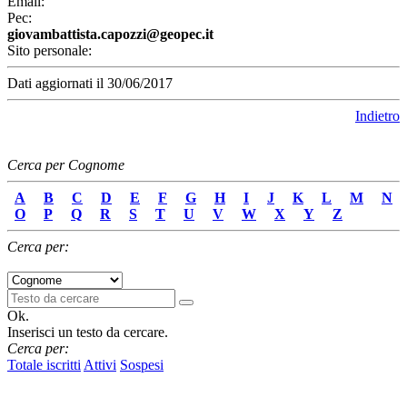
Email:
Pec:
giovambattista.capozzi@geopec.it
Sito personale:
Dati aggiornati il 30/06/2017
Indietro
Cerca per Cognome
A
B
C
D
E
F
G
H
I
J
K
L
M
N
O
P
Q
R
S
T
U
V
W
X
Y
Z
Cerca per:
Ok.
Inserisci un testo da cercare.
Cerca per:
Totale iscritti
Attivi
Sospesi