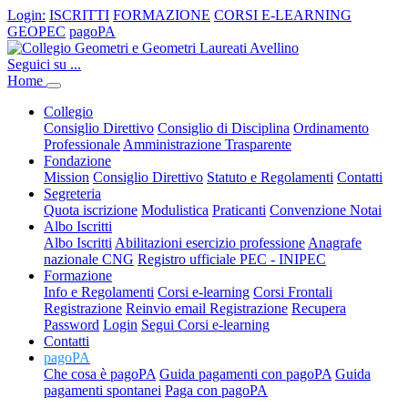
Login:
ISCRITTI
FORMAZIONE
CORSI E-LEARNING
GEOPEC
pagoPA
Seguici su ...
Home
Collegio
Consiglio Direttivo
Consiglio di Disciplina
Ordinamento
Professionale
Amministrazione Trasparente
Fondazione
Mission
Consiglio Direttivo
Statuto e Regolamenti
Contatti
Segreteria
Quota iscrizione
Modulistica
Praticanti
Convenzione Notai
Albo Iscritti
Albo Iscritti
Abilitazioni esercizio professione
Anagrafe
nazionale CNG
Registro ufficiale PEC - INIPEC
Formazione
Info e Regolamenti
Corsi e-learning
Corsi Frontali
Registrazione
Reinvio email Registrazione
Recupera
Password
Login
Segui Corsi e-learning
Contatti
pagoPA
Che cosa è pagoPA
Guida pagamenti con pagoPA
Guida
pagamenti spontanei
Paga con pagoPA