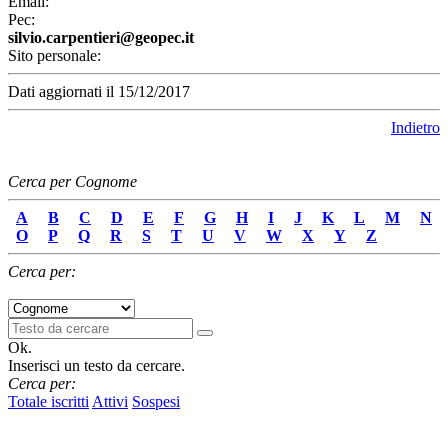
Email:
Pec:
silvio.carpentieri@geopec.it
Sito personale:
Dati aggiornati il 15/12/2017
Indietro
Cerca per Cognome
A
B
C
D
E
F
G
H
I
J
K
L
M
N
O
P
Q
R
S
T
U
V
W
X
Y
Z
Cerca per:
Ok.
Inserisci un testo da cercare.
Cerca per:
Totale iscritti
Attivi
Sospesi