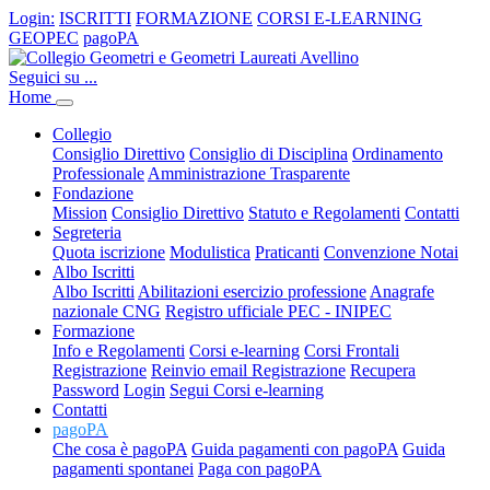
Login:
ISCRITTI
FORMAZIONE
CORSI E-LEARNING
GEOPEC
pagoPA
Seguici su ...
Home
Collegio
Consiglio Direttivo
Consiglio di Disciplina
Ordinamento
Professionale
Amministrazione Trasparente
Fondazione
Mission
Consiglio Direttivo
Statuto e Regolamenti
Contatti
Segreteria
Quota iscrizione
Modulistica
Praticanti
Convenzione Notai
Albo Iscritti
Albo Iscritti
Abilitazioni esercizio professione
Anagrafe
nazionale CNG
Registro ufficiale PEC - INIPEC
Formazione
Info e Regolamenti
Corsi e-learning
Corsi Frontali
Registrazione
Reinvio email Registrazione
Recupera
Password
Login
Segui Corsi e-learning
Contatti
pagoPA
Che cosa è pagoPA
Guida pagamenti con pagoPA
Guida
pagamenti spontanei
Paga con pagoPA