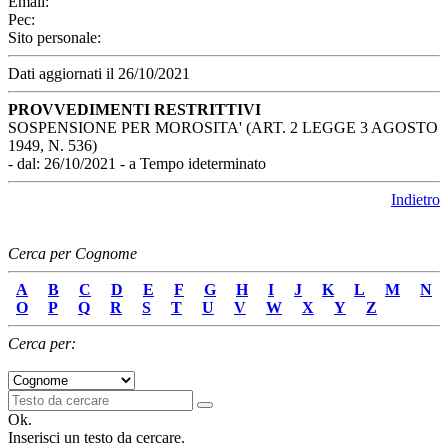
Email:
Pec:
Sito personale:
Dati aggiornati il 26/10/2021
PROVVEDIMENTI RESTRITTIVI
SOSPENSIONE PER MOROSITA' (ART. 2 LEGGE 3 AGOSTO
1949, N. 536)
- dal: 26/10/2021 - a Tempo ideterminato
Indietro
Cerca per Cognome
A
B
C
D
E
F
G
H
I
J
K
L
M
N
O
P
Q
R
S
T
U
V
W
X
Y
Z
Cerca per:
Ok.
Inserisci un testo da cercare.