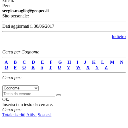
Email:
Pec:
sergio.maglio@geopec.it
Sito personale:
Dati aggiornati il 30/06/2017
Indietro
Cerca per Cognome
A
B
C
D
E
F
G
H
I
J
K
L
M
N
O
P
Q
R
S
T
U
V
W
X
Y
Z
Cerca per:
Ok.
Inserisci un testo da cercare.
Cerca per:
Totale iscritti
Attivi
Sospesi