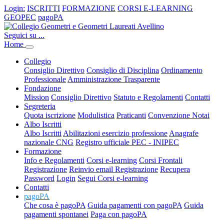
Login:
ISCRITTI
FORMAZIONE
CORSI E-LEARNING
GEOPEC
pagoPA
Seguici su ...
Home
Collegio
Consiglio Direttivo
Consiglio di Disciplina
Ordinamento
Professionale
Amministrazione Trasparente
Fondazione
Mission
Consiglio Direttivo
Statuto e Regolamenti
Contatti
Segreteria
Quota iscrizione
Modulistica
Praticanti
Convenzione Notai
Albo Iscritti
Albo Iscritti
Abilitazioni esercizio professione
Anagrafe
nazionale CNG
Registro ufficiale PEC - INIPEC
Formazione
Info e Regolamenti
Corsi e-learning
Corsi Frontali
Registrazione
Reinvio email Registrazione
Recupera
Password
Login
Segui Corsi e-learning
Contatti
pagoPA
Che cosa è pagoPA
Guida pagamenti con pagoPA
Guida
pagamenti spontanei
Paga con pagoPA