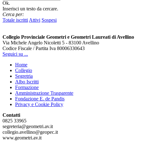
Ok.
Inserisci un testo da cercare.
Cerca per:
Totale iscritti
Attivi
Sospesi
Collegio Provinciale Geometri e Geometri Laureati di Avellino
Via Michele Angelo Nicoletti 5 - 83100 Avellino
Codice Fiscale / Partita Iva 80006330643
Seguici su ...
Home
Collegio
Segretria
Albo Iscritti
Formazione
Amministrazione Trasparente
Fondazione E. de Pandis
Privacy e Cookie Policy
Contatti
0825 33965
segreteria@geometri.av.it
collegio.avellino@geopec.it
www.geometri.av.it