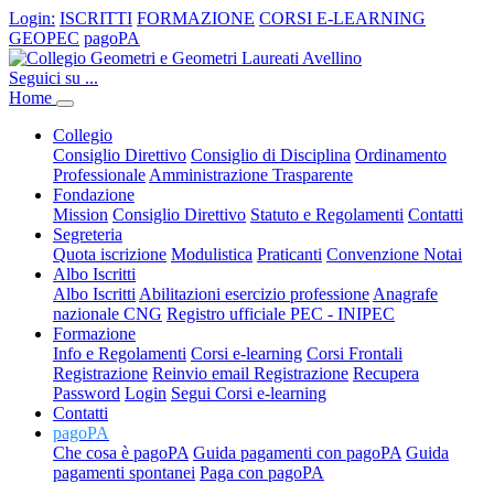
Login:
ISCRITTI
FORMAZIONE
CORSI E-LEARNING
GEOPEC
pagoPA
Seguici su ...
Home
Collegio
Consiglio Direttivo
Consiglio di Disciplina
Ordinamento
Professionale
Amministrazione Trasparente
Fondazione
Mission
Consiglio Direttivo
Statuto e Regolamenti
Contatti
Segreteria
Quota iscrizione
Modulistica
Praticanti
Convenzione Notai
Albo Iscritti
Albo Iscritti
Abilitazioni esercizio professione
Anagrafe
nazionale CNG
Registro ufficiale PEC - INIPEC
Formazione
Info e Regolamenti
Corsi e-learning
Corsi Frontali
Registrazione
Reinvio email Registrazione
Recupera
Password
Login
Segui Corsi e-learning
Contatti
pagoPA
Che cosa è pagoPA
Guida pagamenti con pagoPA
Guida
pagamenti spontanei
Paga con pagoPA